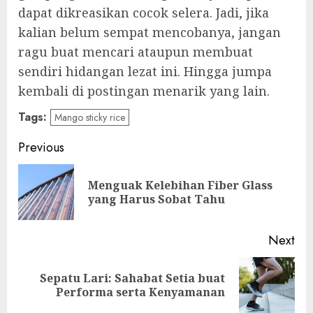
dapat dikreasikan cocok selera. Jadi, jika
kalian belum sempat mencobanya, jangan
ragu buat mencari ataupun membuat
sendiri hidangan lezat ini. Hingga jumpa
kembali di postingan menarik yang lain.
Tags:
Mango sticky rice
Post
Previous
navigation
Menguak Kelebihan Fiber Glass
Pre
yang Harus Sobat Tahu
pos
Next
Sepatu Lari: Sahabat Setia buat
Next
Performa serta Kenyamanan
post: