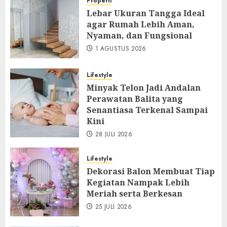
Properti
Lebar Ukuran Tangga Ideal
agar Rumah Lebih Aman,
Nyaman, dan Fungsional
1 AGUSTUS 2026
Lifestyle
Minyak Telon Jadi Andalan
Perawatan Balita yang
Senantiasa Terkenal Sampai
Kini
28 JULI 2026
Lifestyle
Dekorasi Balon Membuat Tiap
Kegiatan Nampak Lebih
Meriah serta Berkesan
25 JULI 2026