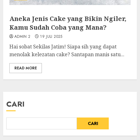
Aneka Jenis Cake yang Bikin Ngiler,
Kamu Sudah Coba yang Mana?
ADMIN 2
19 JULI 2025
Hai sobat Sekilas Jatim! Siapa sih yang dapat
menolak kelezatan cake? Santapan manis satu...
READ MORE
CARI
CARI