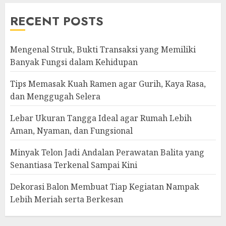
RECENT POSTS
Mengenal Struk, Bukti Transaksi yang Memiliki
Banyak Fungsi dalam Kehidupan
Tips Memasak Kuah Ramen agar Gurih, Kaya Rasa,
dan Menggugah Selera
Lebar Ukuran Tangga Ideal agar Rumah Lebih
Aman, Nyaman, dan Fungsional
Minyak Telon Jadi Andalan Perawatan Balita yang
Senantiasa Terkenal Sampai Kini
Dekorasi Balon Membuat Tiap Kegiatan Nampak
Lebih Meriah serta Berkesan