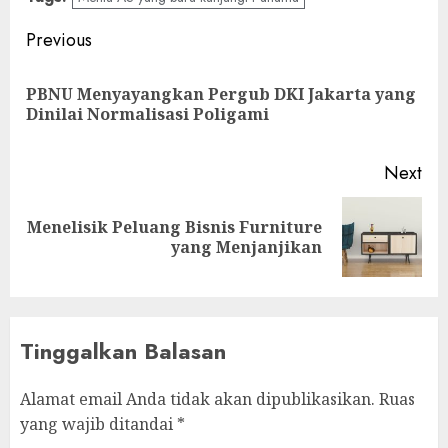
Post
Previous
navigation
PBNU Menyayangkan Pergub DKI Jakarta yang
Pre
Dinilai Normalisasi Poligami
pos
Next
Menelisik Peluang Bisnis Furniture
Next
yang Menjanjikan
post:
Tinggalkan Balasan
Alamat email Anda tidak akan dipublikasikan.
Ruas
yang wajib ditandai
*